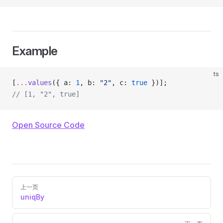
Example
ts
[
...
values
({ a: 
1
, b: 
"2"
, c: 
true
 })];
// [1, "2", true]
Open Source Code
Pager
上一页
uniqBy