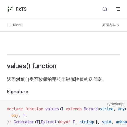
Skip to content
FxTS
Menu
页面内容
values() function
返回对象自身可枚举的字符串键属性值的迭代器。
Signature:
typescript
declare
 function
 values
<
T
 extends
 Record
<
string
, 
any
>
  obj
:
 T
,
)
:
 Generator
<
T
[
Extract
<
keyof
 T
, 
string
>], 
void
, 
unkno