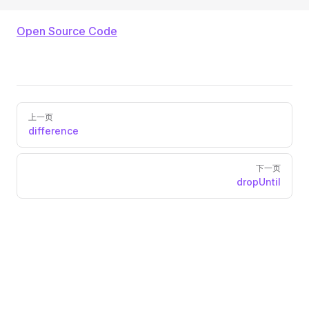
Open Source Code
Pager
上一页
difference
下一页
dropUntil