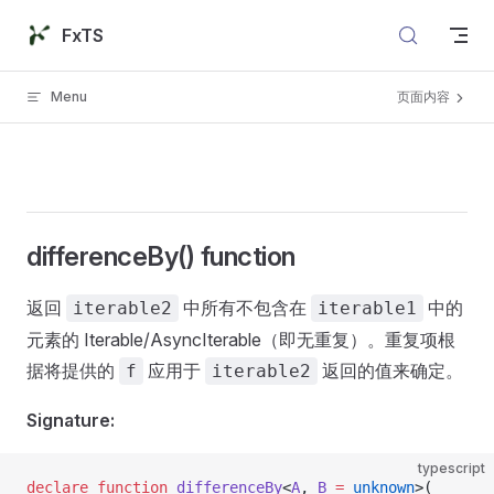
Skip to content
FxTS
Menu
页面内容
differenceBy() function
返回
中所有不包含在
中的
iterable2
iterable1
元素的 Iterable/AsyncIterable（即无重复）。重复项根
据将提供的
应用于
返回的值来确定。
f
iterable2
Signature:
typescript
declare
 function
 differenceBy
<
A
, 
B
 =
 unknown
>(