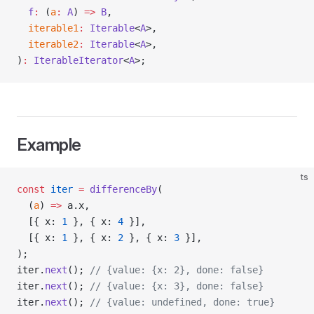
  f
:
 (
a
:
 A
) 
=>
 B
,
  iterable1
:
 Iterable
<
A
>,
  iterable2
:
 Iterable
<
A
>,
)
:
 IterableIterator
<
A
>;
Example
ts
const
 iter
 =
 differenceBy
(
  (
a
) 
=>
 a.x,
  [{ x: 
1
 }, { x: 
4
 }],
  [{ x: 
1
 }, { x: 
2
 }, { x: 
3
 }],
);
iter.
next
(); 
// {value: {x: 2}, done: false}
iter.
next
(); 
// {value: {x: 3}, done: false}
iter.
next
(); 
// {value: undefined, done: true}